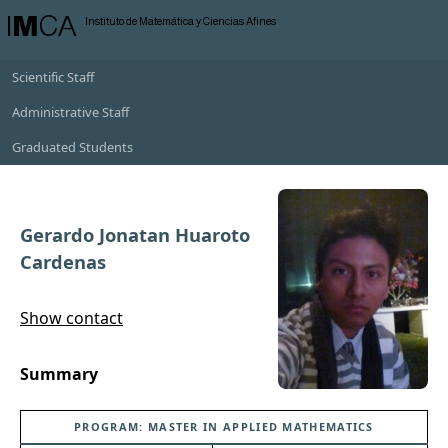
I
M
CA
Instituto de Matemática y Ciencias Afines
Scientific Staff
Administrative Staff
Graduated Students
Gerardo Jonatan Huaroto
Cardenas
Show contact
Summary
PROGRAM: MASTER IN APPLIED MATHEMATICS