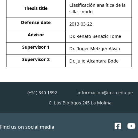
Clasificación analítica de la
Thesis title
silla - nodo
Defense date
2013-03-22
Advisor
Dr. Renato Benazic Tome
Supervisor 1
Dr. Roger Metzger Alvan
Supervisor 2
Dr. Julio Alcantara Bode
(+51) 349 1892
informacion@imca.edu.pe
C. Los Biológos 245 La Molina
Find us on social media